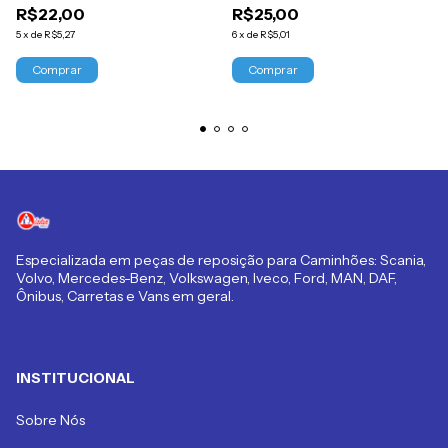
R$22,00
R$25,00
Ciferal
5
x
de
R$5,27
6
x
de
R$5,01
Especializada em peças de reposição para Caminhões: Scania,
Volvo, Mercedes-Benz, Volkswagen, Iveco, Ford, MAN, DAF,
Ônibus, Carretas e Vans em geral.
INSTITUCIONAL
Sobre Nós