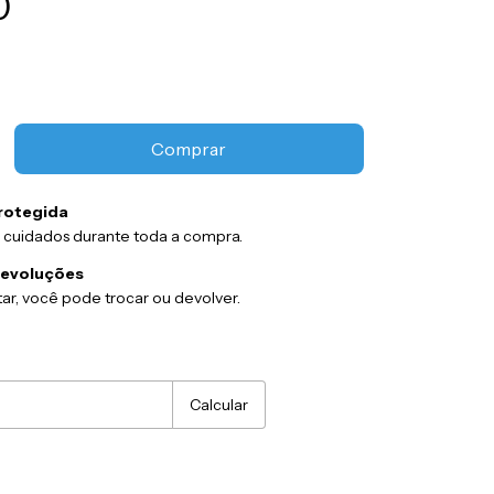
0
rotegida
 cuidados durante toda a compra.
devoluções
ar, você pode trocar ou devolver.
:
Alterar CEP
Calcular