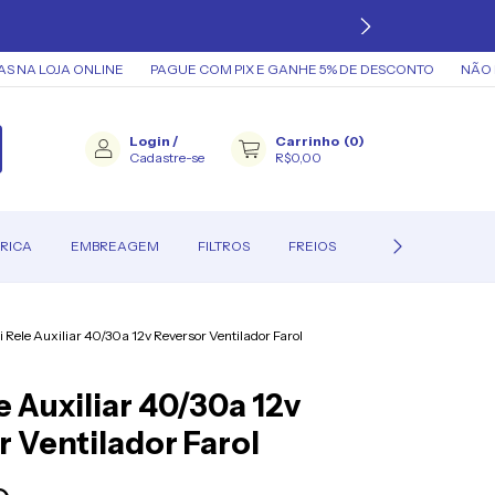
 LOJA ONLINE
PAGUE COM PIX E GANHE 5% DE DESCONTO
NÃO ENC
Login
/
Carrinho
(
0
)
Cadastre-se
R$0,00
RICA
EMBREAGEM
FILTROS
FREIOS
FERRAMENTAS
i Rele Auxiliar 40/30a 12v Reversor Ventilador Farol
e Auxiliar 40/30a 12v
 Ventilador Farol