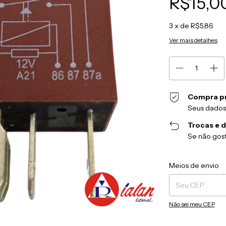
R$15,0
3
x de
R$5,86
Ver mais detalhes
Compra p
Seus dados
Trocas e 
Se não gost
Entregas para o CEP
Meios de envio
Não sei meu CEP