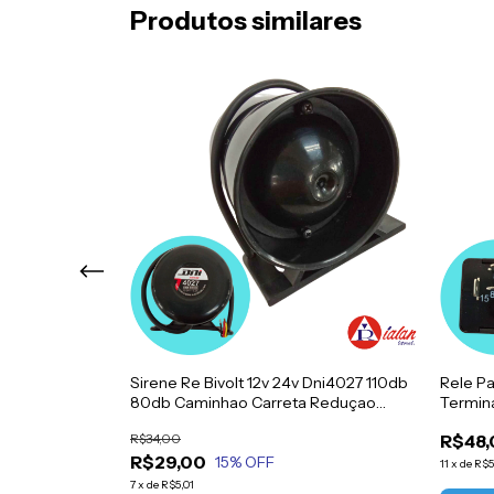
Produtos similares
ni0221 24v 70a 4
Sirene Re Bivolt 12v 24v Dni4027 110db
Rele Pa
80db Caminhao Carreta Reduçao
Termin
Sonora Noturna
R$34,00
R$48,
R$29,00
15
% OFF
11
x
de
R$5
7
x
de
R$5,01