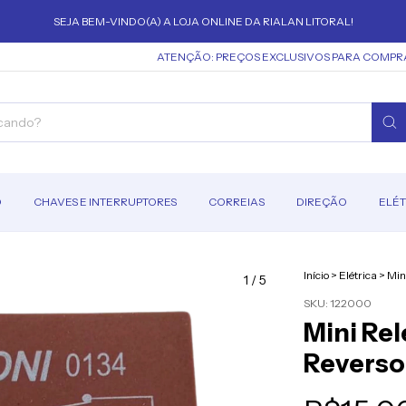
SEJA BEM-VINDO(A) A LOJA ONLINE DA RIALAN LITORAL!
ATENÇÃO: PREÇOS EXCLUSIVOS PARA COMPRAS NA
O
CHAVES E INTERRUPTORES
CORREIAS
DIREÇÃO
ELÉT
Início
>
Elétrica
>
Min
1
/
5
SKU:
122000
Mini Rel
Reversor