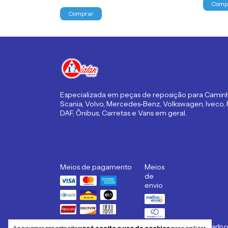
Especializada em peças de reposição para Camin
Scania, Volvo, Mercedes-Benz, Volkswagen, Iveco,
DAF, Ônibus, Carretas e Vans em geral.
Meios de pagamento
Meios
de
envio
Ao navegar por este site
você aceita o uso de cookies
para agilizar