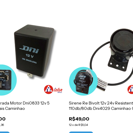
rada Motor Dni0833 12v 5
Sirene Re Bivolt 12v 24v Resiste
ais Caminhao
110db/80db Dni4029 Caminhao 
Van
00
R$49,00
,36
12
x
de
R$5,04