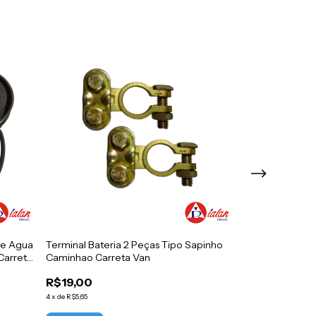
nte Agua
Terminal Bateria 2 Peças Tipo Sapinho
Terminal Bater
Carreta
Caminhao Carreta Van
Caminhao Carr
R$19,00
R$23,00
4
x
de
R$5,65
5
x
de
R$5,51