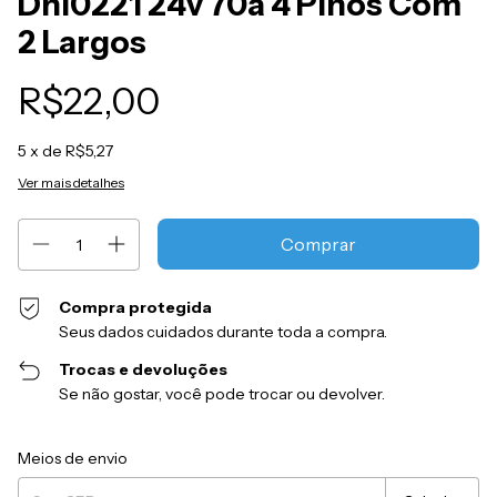
Dni0221 24v 70a 4 Pinos Com
2 Largos
R$22,00
5
x de
R$5,27
Ver mais detalhes
Compra protegida
Seus dados cuidados durante toda a compra.
Trocas e devoluções
Se não gostar, você pode trocar ou devolver.
Entregas para o CEP:
Alterar CEP
Meios de envio