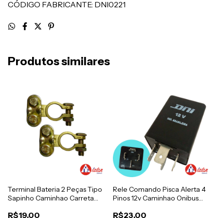
CÓDIGO FABRICANTE: DNI0221
Produtos similares
Terminal Bateria 2 Peças Tipo
Rele Comando Pisca Alerta 4
Sapinho Caminhao Carreta
Pinos 12v Caminhao Onibus
Van
Marcopolo Busscar Caio
R$19,00
R$23,00
Ciferal