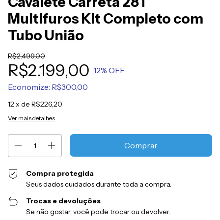
Cavalete Carreta 28T
Multifuros Kit Completo com
Tubo União
R$2.499,00
R$2.199,00
12
% OFF
Economize:
R$300,00
12
x de
R$226,20
Ver mais detalhes
Compra protegida
Seus dados cuidados durante toda a compra.
Trocas e devoluções
Se não gostar, você pode trocar ou devolver.