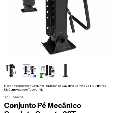
Início
>
Acessórios
>
Conjunto Pé Mecânico Cavalete Carreta 28T Multifuros
Kit Completo com Tubo União
SKU:
109904
Conjunto Pé Mecânico