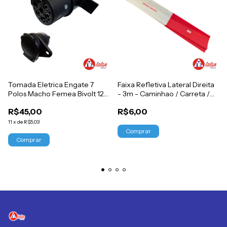
Tomada Eletrica Engate 7
Faixa Refletiva Lateral Direita
Polos Macho Femea Bivolt 12v
- 3m - Caminhao / Carreta /
24v
Guincho / Bau / Carretinha /
R$45,00
R$6,00
Caçamba
11
x
de
R$5,03