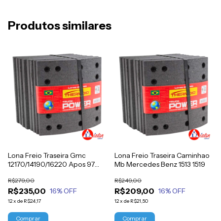
Produtos similares
Lona Freio Traseira Gmc
Lona Freio Traseira Caminhao
12170/14190/16220 Apos 97
Mb Mercedes Benz 1513 1519
15190 a Partir Ano 1997
R$279,00
R$249,00
R$235,00
R$209,00
16
% OFF
16
% OFF
12
x
de
R$24,17
12
x
de
R$21,50