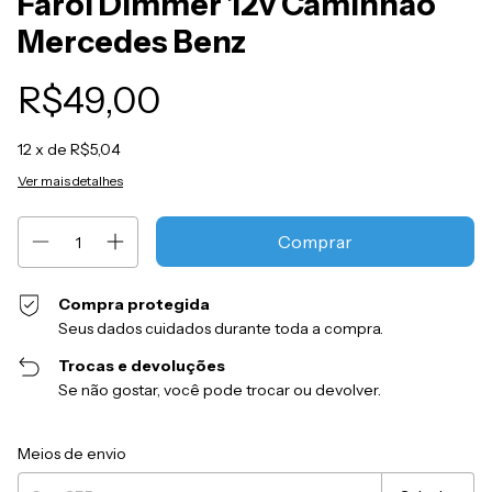
Farol Dimmer 12v Caminhao
Mercedes Benz
R$49,00
12
x de
R$5,04
Ver mais detalhes
Compra protegida
Seus dados cuidados durante toda a compra.
Trocas e devoluções
Se não gostar, você pode trocar ou devolver.
Entregas para o CEP:
Alterar CEP
Meios de envio