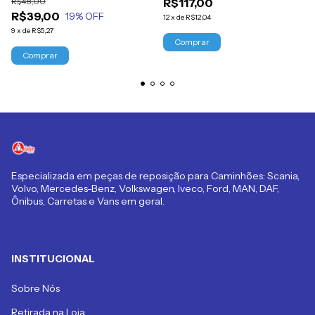
R$48,00
R$117,00
Titan
R$39,00
19
% OFF
12
x
de
R$12,04
9
x
de
R$5,27
Especializada em peças de reposição para Caminhões: Scania,
Volvo, Mercedes-Benz, Volkswagen, Iveco, Ford, MAN, DAF,
Ônibus, Carretas e Vans em geral.
INSTITUCIONAL
Sobre Nós
Retirada na Loja