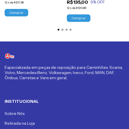
R$135,00
9
% OFF
12
x
de
R$17,38
12
x
de
R$13,89
Especializada em peças de reposição para Caminhões: Scania,
Volvo, Mercedes-Benz, Volkswagen, Iveco, Ford, MAN, DAF,
Ônibus, Carretas e Vans em geral.
INSTITUCIONAL
Sobre Nós
Retirada na Loja