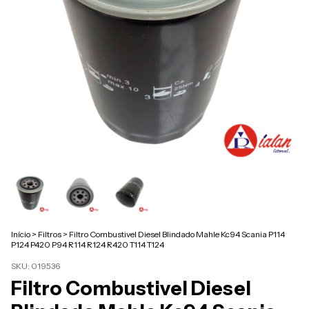
Início
>
Filtros
>
Filtro Combustivel Diesel Blindado Mahle Kc94 Scania P114
P124 P420 P94 R114 R124 R420 T114 T124
SKU:
019536
Filtro Combustivel Diesel