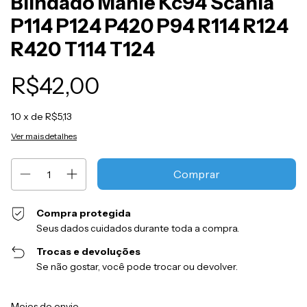
Blindado Mahle Kc94 Scania
P114 P124 P420 P94 R114 R124
R420 T114 T124
R$42,00
10
x de
R$5,13
Ver mais detalhes
Compra protegida
Seus dados cuidados durante toda a compra.
Trocas e devoluções
Se não gostar, você pode trocar ou devolver.
Entregas para o CEP:
Alterar CEP
Meios de envio