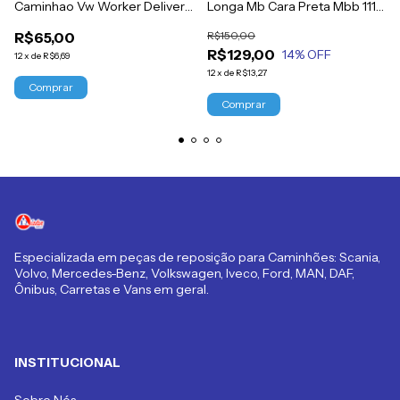
Caminhao Vw Worker Delivery
Longa Mb Cara Preta Mbb 1113
Titan Constellation
1313 1513 2013
R$65,00
R$150,00
R$129,00
14
% OFF
12
x
de
R$6,69
12
x
de
R$13,27
Especializada em peças de reposição para Caminhões: Scania,
Volvo, Mercedes-Benz, Volkswagen, Iveco, Ford, MAN, DAF,
Ônibus, Carretas e Vans em geral.
INSTITUCIONAL
Sobre Nós