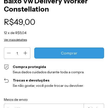
Baixo Vw Delivery Worker
Constellation
R$49,00
12
x de
R$5,04
Ver mais detalhes
Compra protegida
Seus dados cuidados durante toda a compra.
Trocas e devoluções
Se não gostar, você pode trocar ou devolver.
Entregas para o CEP:
Alterar CEP
Meios de envio