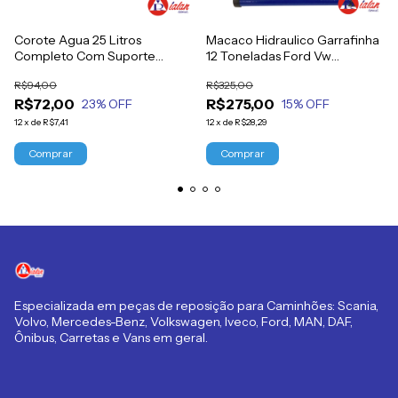
Corote Agua 25 Litros
Macaco Hidraulico Garrafinha
Completo Com Suporte
12 Toneladas Ford Vw
Tampa Torneira - Preto
Mercedes Volvo Scania
R$94,00
R$325,00
R$72,00
R$275,00
23
% OFF
15
% OFF
12
x
de
R$7,41
12
x
de
R$28,29
Especializada em peças de reposição para Caminhões: Scania,
Volvo, Mercedes-Benz, Volkswagen, Iveco, Ford, MAN, DAF,
Ônibus, Carretas e Vans em geral.