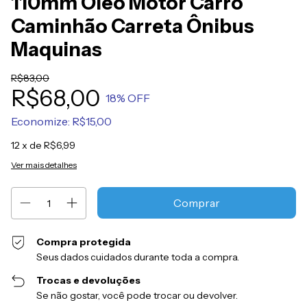
110mm Oleo Motor Carro
Caminhão Carreta Ônibus
Maquinas
R$83,00
R$68,00
18
% OFF
Economize:
R$15,00
12
x de
R$6,99
Ver mais detalhes
Compra protegida
Seus dados cuidados durante toda a compra.
Trocas e devoluções
Se não gostar, você pode trocar ou devolver.