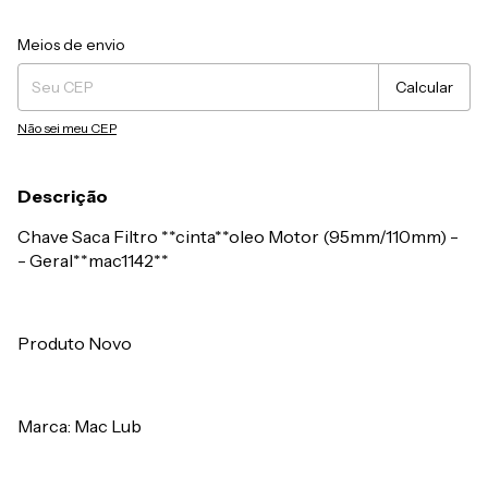
Entregas para o CEP:
Alterar CEP
Meios de envio
Calcular
Não sei meu CEP
Descrição
Chave Saca Filtro **cinta**oleo Motor (95mm/110mm) -
- Geral**mac1142**
Produto Novo
Marca: Mac Lub